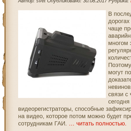
Автор: svet Опубликовано: 30.08.2017 Рубрика:
В после
дорогах
чаще пр
аварийн
многом 
регуляр
количес
Поэтому
могут п
доказат
невинов
связи с
сегодня
видеорегистраторы, способные зафикси
на видео, которое потом можно будет п
сотрудникам ГАИ.
… читать полностью.