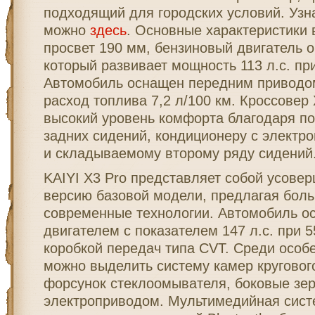
подходящий для городских условий. Узн
можно
здесь
. Основные характеристики
просвет 190 мм, бензиновый двигатель о
который развивает мощность 113 л.с. пр
Автомобиль оснащен передним приводом
расход топлива 7,2 л/100 км. Кроссовер
высокий уровень комфорта благодаря по
задних сидений, кондиционеру с электр
и складываемому второму ряду сидений
KAIYI X3 Pro представляет собой усове
версию базовой модели, предлагая бол
современные технологии. Автомобиль о
двигателем с показателем 147 л.с. при 5
коробкой передач типа CVT. Среди особ
можно выделить систему камер кругового
форсунок стеклоомывателя, боковые зер
электроприводом. Мультимедийная систе