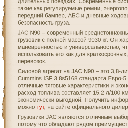
длительных поездках. Современные сис
такие как регулируемые ремни, энерго
передний бампер, АБС и дневные ходовы
безопасность груза.
JAC N90 – современный среднетоннажн
грузовик с полной массой 9030 кг. Он ха
маневренностью и универсальностью, чт
использовать его как для краткосрочных,
перевозок.
Силовой агрегат на JAC N90 – это 3,8-л
Cummins ISF 3.8s5168 стандарта Евро-5.
отличные тяговые характеристики и эко
расход топлива составляет 15,2 л/100 к
экономически выгодной. Получить инфо
можно
тут
, на сайте официального дилер
Грузовики JAC являются отличным выбо
потому что обладают рядом преимущест