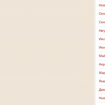
Ноя
Окт
Сен
Авг
Июл
Июн
Май
Апр
Мар
Янв
Дек
Ноя