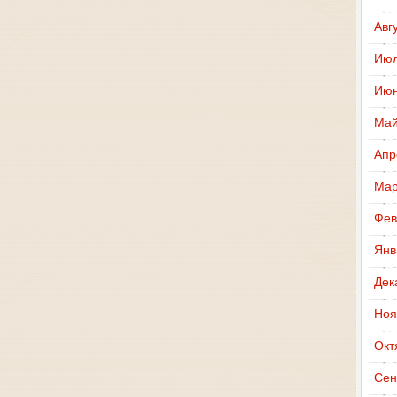
Авг
Июл
Июн
Май
Апр
Мар
Фев
Янв
Дек
Ноя
Окт
Сен