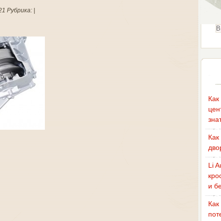
1 Рубрика: |
Как
цен
зна
Как
дво
Li 
кро
и б
Как
пот