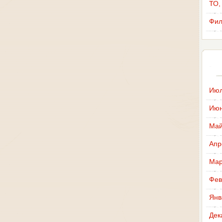
ТО,
Фил
Июл
Июн
Май
Апр
Мар
Фев
Янв
Дек