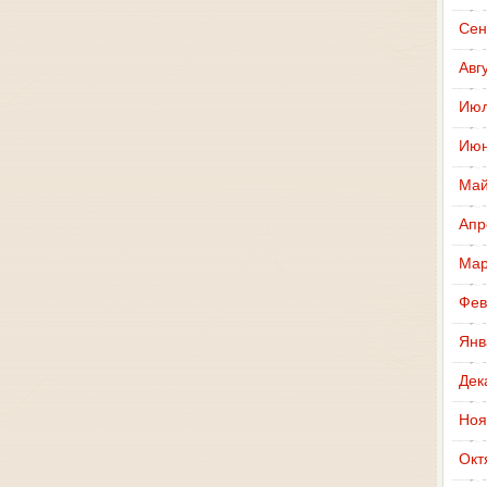
Сен
Авг
Июл
Июн
Май
Апр
Мар
Фев
Янв
Дек
Ноя
Окт