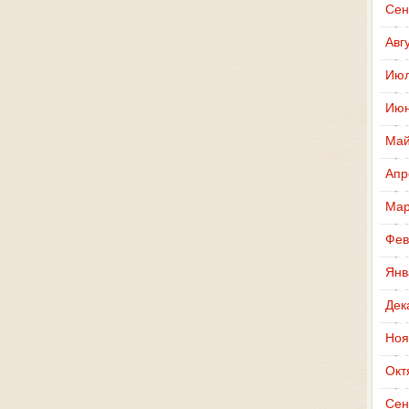
Сен
Авг
Июл
Июн
Май
Апр
Мар
Фев
Янв
Дек
Ноя
Окт
Сен