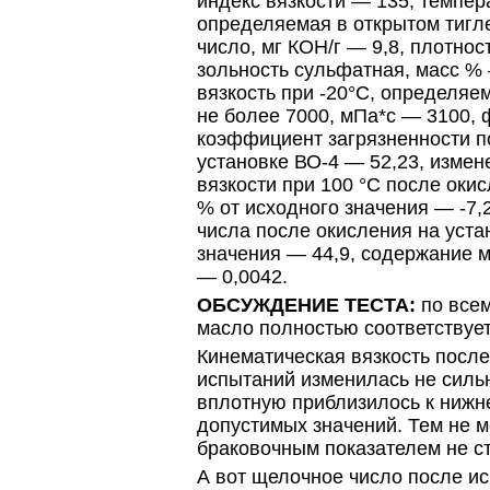
индекс вязкости — 135, темпер
определяемая в открытом тигл
число, мг КОН/г — 9,8, плотност
зольность сульфатная, масс %
вязкость при -20°C, определяе
не более 7000, мПа*с — 3100,
коэффициент загрязненности п
установке ВО-4 — 52,23, измен
вязкости при 100 °C после окис
% от исходного значения — -7,
числа после окисления на уста
значения — 44,9, содержание 
— 0,0042.
ОБСУЖДЕНИЕ ТЕСТА:
по все
масло полностью соответствует
Кинематическая вязкость посл
испытаний изменилась не сильн
вплотную приблизилось к нижн
допустимых значений. Тем не м
браковочным показателем не ст
А вот щелочное число после и