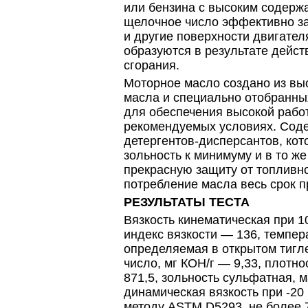
или бензина с высоким содерж
щелочное число эффективно з
и другие поверхности двигател
образуются в результате дейст
сгорания.
Моторное масло создано из вы
масла и специально отобранны
для обеспечения высокой рабо
рекомендуемых условиях. Сод
детергентов-дисперсантов, ко
зольность к минимуму и в то ж
прекрасную защиту от топливно
потребление масла весь срок 
РЕЗУЛЬТАТЫ ТЕСТА
Вязкость кинематическая при 10
индекс вязкости — 136, темпер
определяемая в открытом тигл
число, мг КОН/г — 9,33, плотно
871,5, зольность сульфатная, м
динамическая вязкость при -20
методу ASTM D5293, не более 