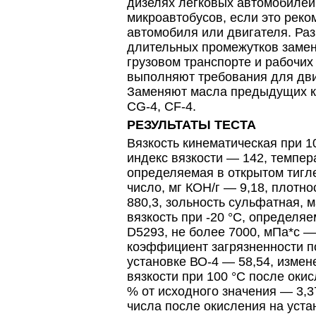
дизелях легковых автомобилей,
микроавтобусов, если это рек
автомобиля или двигателя. Ра
длительных промежутков заме
грузовом транспорте и рабочи
выполняют требования для дви
Заменяют масла предыдущих кл
CG-4, CF-4.
РЕЗУЛЬТАТЫ ТЕСТА
Вязкость кинематическая при 10
индекс вязкости — 142, темпер
определяемая в открытом тигл
число, мг КОН/г — 9,18, плотно
880,3, зольность сульфатная, 
вязкость при -20 °C, определя
D5293, не более 7000, мПа*с —
коэффициент загрязненности п
установке ВО-4 — 58,54, измен
вязкости при 100 °C после окис
% от исходного значения — 3,3
числа после окисления на уста