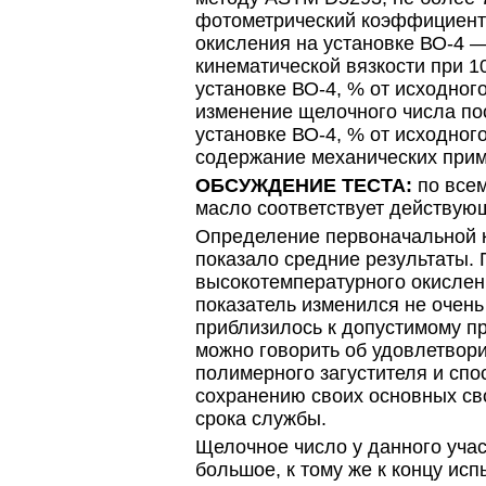
фотометрический коэффициент 
окисления на установке ВО-4 —
кинематической вязкости при 1
установке ВО-4, % от исходног
изменение щелочного числа по
установке ВО-4, % от исходног
содержание механических при
ОБСУЖДЕНИЕ ТЕСТА:
по все
масло соответствует действую
Определение первоначальной к
показало средние результаты.
высокотемпературного окислени
показатель изменился не очень
приблизилось к допустимому пр
можно говорить об удовлетвор
полимерного загустителя и спо
сохранению своих основных св
срока службы.
Щелочное число у данного учас
большое, к тому же к концу ис