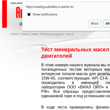
www.autodela.ru — все об автозапчастях и дополнительных аксессуарах
http://catalog.autodela.ru wants to:
Show notifications
Block
Al
ПУБ
Начало
>
Статьи
>
Химия
>
Технические жидкости
>
Масла
Тест минеральных масел
двигателей
В этом номере нашего журнала мы в
посвященных тестам моторных мас
интересов попали масла для дизель
15W-40, соответствующих API CI-4,
проводились в имеющей госу
лаборатории ООО «ВИАЛ ОЙЛ» и
РФ». Все образцы предоставлял
одинаковой таре и под условными н
В ходе теста проверялись физико-