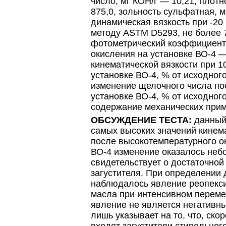
число, мг КОН/г — 10,21, плотн
875,0, зольность сульфатная, м
динамическая вязкость при -20
методу ASTM D5293, не более 
фотометрический коэффициент 
окисления на установке ВО-4 —
кинематической вязкости при 1
установке ВО-4, % от исходного
изменение щелочного числа по
установке ВО-4, % от исходног
содержание механических при
ОБСУЖДЕНИЕ ТЕСТА:
данный
самых высоких значений кинема
после высокотемпературного о
ВО-4 изменение оказалось неб
свидетельствует о достаточной
загустителя. При определении 
наблюдалось явление реопексии
масла при интенсивном перем
явление не является негативны
лишь указывает на то, что, скор