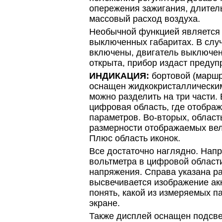
опережения зажигания, длител
массовый расход воздуха.
Необычной функцией является
выключенных габаритах. В слу
включены, двигатель выключен
открыта, прибор издаст предуп
ИНДИКАЦИЯ:
бортовой (маршр
оснащен жидкокристаллическим
можно разделить на три части.
цифровая область, где отобра
параметров. Во-вторых, область
размерности отображаемых велич
Плюс область иконок.
Все достаточно наглядно. Нап
вольтметра в цифровой области
напряжения. Справа указана ра
высвечивается изображение акк
понять, какой из измеряемых п
экране.
Также дисплей оснащен подсве