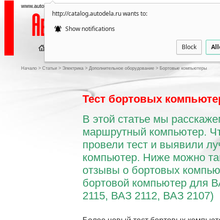
www.autodela.ru — все об автозапчастях и дополнительных аксессуарах
http://catalog.autodela.ru wants to:
Show notifications
Block
Al
ПУБ
Начало
>
Статьи
>
Электрика
>
Дополнительное оборудование
>
Бортовые компьютеры
Тест бортовых компьюте
В этой статье мы расскаже
маршрутный компьютер. Чт
провели тест и выявили л
компьютер. Ниже можно та
отзывы о бортовых компью
бортовой компьютер для В
2115, ВАЗ 2112, ВАЗ 2107)