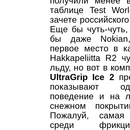
получили менее 
таблице
Test
Worl
зачете российског
Еще бы чуть-чуть
бы даже
Nokian
первое место в к
Hakkapeliitta
R
2 ч
льду, но вот в ко
UltraGrip
Ice
2
пре
показывают од
поведение и на л
снежном покрыт
Пожалуй, самая
среди фрикци