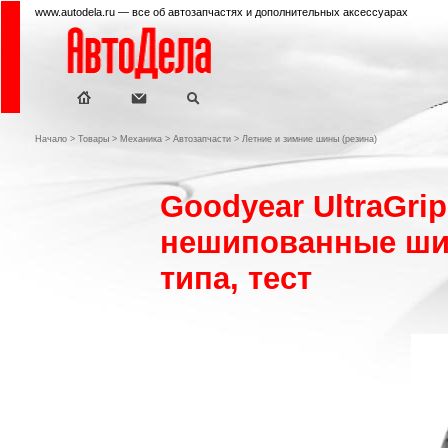
www.autodela.ru — все об автозапчастях и дополнительных аксессуарах
Начало
>
Товары
>
Механика
>
Автозапчасти
>
Летние и зимние шины (резина)
Goodyear UltraGrip
нешипованные ши
типа, тест