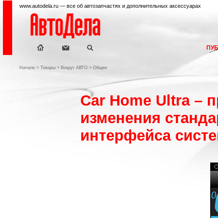
www.autodela.ru — все об автозапчастях и дополнительных аксессуарах
ПУ
Начало
>
Товары
>
Вокруг АВТО
>
Общее
Car Home Ultra – 
изменения станда
интерфейса систе