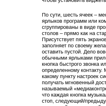
чтобы установить виджеты
По сути, шесть ячеек – м
ярлыков программ или ко
сгруппированы в виде пр
столов – прямо как на ста
Присутствует пять экрано
заполняет по своему жел
оставить пустой. Дело вов
обычными ярлыками прило
кнопка быстрого звонка и
определенному контакту. 
какому пункту настроек с
получать мгновенный дост
называемый «медиаконтро
что каждая кнопка музыка
стоп, следующий/предыдущ