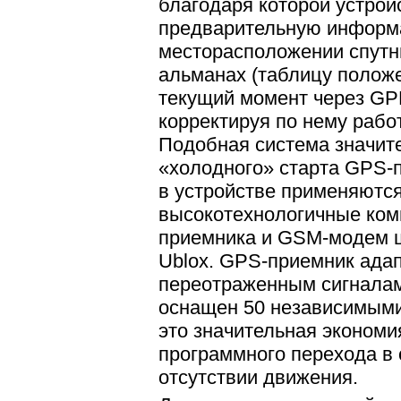
благодаря которой устрой
предварительную информ
месторасположении спутн
альманах (таблицу положе
текущий момент через GP
корректируя по нему рабо
Подобная система значит
«холодного» старта GPS-п
в устройстве применяютс
высокотехнологичные ко
приемника и GSM-модем 
Ublox. GPS-приемник ада
переотраженным сигналам
оснащен 50 независимыми
это значительная экономия
программного перехода в
отсутствии движения.