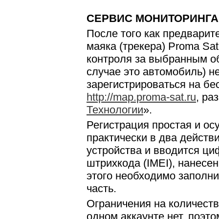
СЕРВИС
МОНИТОРИНГА
После того как предварит
маяка (трекера) Proma Sa
контроля за выбранным о
случае это автомобиль) 
зарегистрироваться на бе
http://map.proma-sat.ru
, ра
Технологии
».
Регистрация простая и ос
практически в два действ
устройства и вводится ци
штрихкода (IMEI), нанесен
этого необходимо заполн
часть.
Ограничения на количест
одном аккаунте нет, поэт