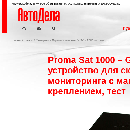
www.autodela.ru — все об автозапчастях и дополнительных аксессуарах
ПУ
Начало
>
Товары
>
Электрика
>
Охранный комплекс
>
GPS/ GSM системы
Proma Sat 1000 –
устройство для с
мониторинга с м
креплением, тест