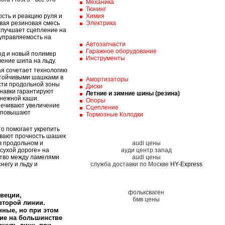
Механика
Тюнинг
сть и реакцию руля и
Химия
вая резиновая смесь
Электрика
 улучшает сцепление на
 управляемость на
Автозапчасти
Гаражное оборудование
род и новый полимер
Инструменты
ение шипа на льду.
ая сочетает технологию
стойчивыми шашками в
Амортизаторы
сти продольной зоны
Диски
анавки гарантируют
Летние и зимние шины (резина)
снежной каши.
Опоры
печивают увеличение
Сцепление
ь повышают
Тормозные Колодки
то помогает укрепить
ивают прочность шашек
в продольном и
audi цены
сухой дороге» на
ауди центр запад
ство между ламелями
audi цены
негу и льду и
служба доставки по Москве
HY-Express
фольксваген
Швеции,
бмв цены
 второй линии.
ные, но при этом
ие на большинстве