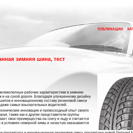
ПУБЛИКАЦИИ
КА
ванная зимняя шина, тест
 великолепные рабочие характеристики в зимнюю
ак и на сухой дороге. Благодаря улучшенному дизайну
 шипов и инновационному составу резиновой смеси
ы даже самых взыскательных водителей.
е технические инновации и превосходный опыт своего
торая, также как и другие представители группы
вает свои преимущества на снегу и льду и считается
 в условиях северной зимы и зачастую оказываются
.
 протектора и инновационная резиновая смесь протектора новой Gislaved Nor