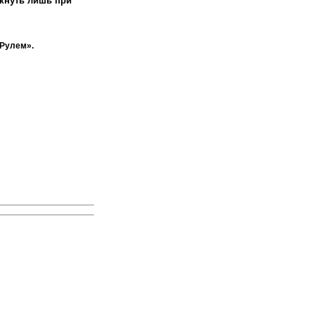
кнуть лишь при
 Рулем».