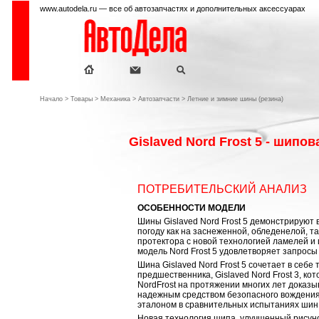
www.autodela.ru — все об автозапчастях и дополнительных аксессуарах
Начало
>
Товары
>
Механика
>
Автозапчасти
>
Летние и зимние шины (резина)
Gislaved Nord Frost 5 - шипо
ПОТРЕБИТЕЛЬСКИЙ АНАЛИЗ
ОСОБЕННОСТИ МОДЕЛИ
Шины Gislaved Nord Frost 5 демонстрируют
погоду как на заснеженной, обледенелой, т
протектора с новой технологией ламелей и
модель Nord Frost 5 удовлетворяет запрос
Шина
Gislaved Nord Frost 5 сочетает в себ
предшественника, Gislaved Nord Frost 3, ко
NordFrost на протяжении многих лет доказы
надежным средством безопасного вождения
эталоном в сравнительных испытаниях шин
Новая технология шипа, улучшенный рисунок