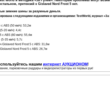
est World
и методика «За Рулем». Некоторые проблемы могут возни
 остальном, претензий к
Gislaved Nord Frost 5 нет.
льные зимние шины за разумные деньги.
тирована следующими изданиями и организациями:
Test
World
, журнал «За
5 с ABS
(50 км/ч): 53,2м
5-20 км/ч): 4,4с
 5 с ABS
(80 км/ч): 55,4м
(5-35 км/ч): 5,7с
/ч
Gislaved Nord Frost 5 с ABS
: 31,6м
Gislaved Nord Frost 5 с ABS
: 26,7м
оспользуйтесь нашим
интернет АУКЦИОНОМ
!
ание, парковочные раддары и видеорегистраторы из первых рук!