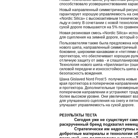
способствовало усовершенствованию харак
Новый направленный симметричный рисунок
гарантирует хорошую управляемость на сне
«Nordic Silica» с высокоактивным техниче
льду и снегу. В сочетании с новой техноло
сухой дороге повышаются на 5% по сравнени
Новая резиновая смесь «Nordic Silica» исп
для сцепления на зимней дороге, который 
Пользователям также была предложена новая
нового шипа, направленный симметричный 
боковине, широкими канавками и «петлями 
протектора, что обеспечивает хорошую руле
отличную защиту от аква - и слашпланирова
Технология нового шипа «бриллианта» (оши
силовой передачи и износостойкость шипа 
безопасность вождения.
Шана
Gislaved Nord Frost 5 получила новые
края протектора в поперечном направлении
и протектора. Дополнительные трехмерные
поперечном направлении и устраняют тради
более высоком уровне. Они увеличивают вз
для улучшенного сцепления на снегу и пятн
улучшают управляемость на сухой дороге.
РЕЗУЛЬТАТЫ ТЕСТА
Сегодня уже не существует само
раскрученный бренд подхватил неме
Стратегически им недоступны новей
добротные материалы и технологии 