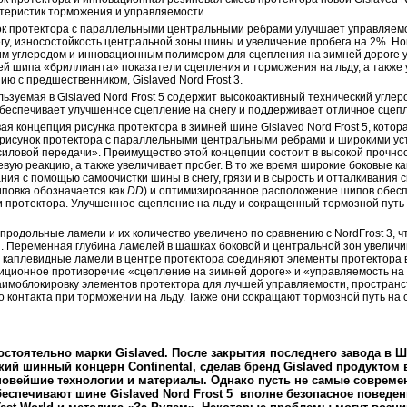
теристик торможения и управляемости.
 протектора с параллельными центральными ребрами улучшает управляемо
гу, износостойкость центральной зоны шины и увеличение пробега на 2%. Но
ским углеродом и инновационным полимером для сцепления на зимней дороге
гией шипа «бриллианта» показатели сцепления и торможения на льду, а также
ю с предшественником, Gislaved Nord Frost 3.
ользуемая в Gislaved Nord Frost 5 содержит высокоактивный технический угле
обеспечивает улучшенное сцепление на снегу и поддерживает отличное сцепл
 концепция рисунка протектора в зимней шине Gislaved Nord Frost 5, котор
рисунок протектора с параллельными центральными ребрами и широкими у
силовой передачи». Преимущество этой концепции состоит в высокой прочно
вую реакцию, а также увеличивает пробег. В то же время широкие боковые к
ния с помощью самоочистки шины в снегу, грязи и в сырость и отталкивания 
повка обозначается как
DD
) и оптимизированное расположение шипов обес
и протектора. Улучшенное сцепление на льду и сокращенный тормозной пут
 продольные ламели и их количество увеличено по сравнению с NordFrost 3, ч
. Переменная глубина ламелей в шашках боковой и центральной зон увелич
 каплевидные ламели в центре протектора соединяют элементы протектора 
ционное противоречие «сцепление на зимней дороге» и «управляемость на 
аимоблокировку элементов протектора для лучшей управляемости, простран
о контакта при торможении на льду. Также они сокращают тормозной путь на с
стоятельно марки
Gislaved
. После закрытия последнего завода в 
цкий шинный концерн
Continental, сделав бренд Gislaved продуктом
шие технологии и материалы. Однако пусть не самые современ
обеспечивают шине
Gislaved Nord Frost 5
вполне безопасное поведен