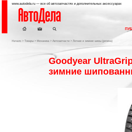
www.autodela.ru — все об автозапчастях и дополнительных аксессуарах
ПУ
Начало
>
Товары
>
Механика
>
Автозапчасти
>
Летние и зимние шины (резина)
Goodyear UltraGri
зимние шипован