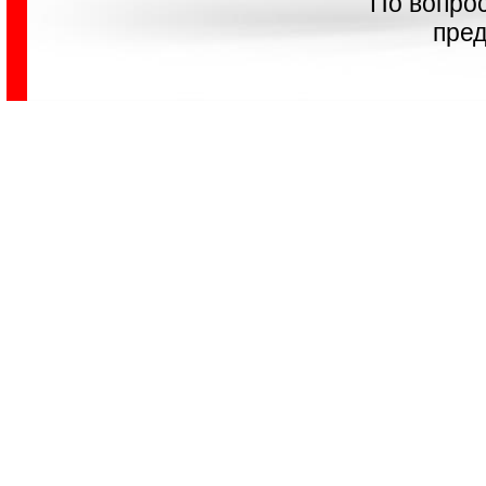
По вопро
пред