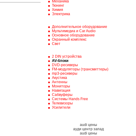
Механика
Тюнинг
Химия
Электрика
Дополнительное оборудование
Мультимедиа и Car Audio
Основное оборудование
Охранный комплекс
Свет
2 DIN устройства
AV-блоки
DVD-ресиверы
FM-модуляторы (трансмиттеры)
mp3-ресиверы
Акустика
Антенны
Мониторы
Навигация
Сабвуферы
Системы Hands Free
Телевизоры
Усилители
audi цены
ауди центр запад
audi цены