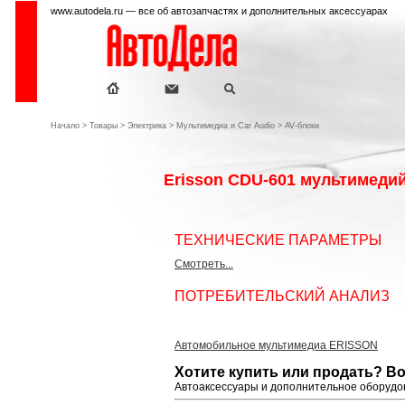
www.autodela.ru — все об автозапчастях и дополнительных аксессуарах
Начало
>
Товары
>
Электрика
>
Мультимедиа и Car Audio
>
AV-блоки
Erisson CDU-601 мультимеди
ТЕХНИЧЕСКИЕ ПАРАМЕТРЫ
Смотреть...
ПОТРЕБИТЕЛЬСКИЙ АНАЛИЗ
Автомобильное мультимедиа ERISSON
Хотите купить или продать? В
Автоаксессуары и дополнительное оборудов