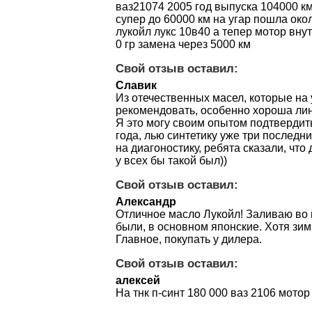
ваз21074 2005 год выпуска 104000 к
супер до 60000 км на угар пошла окол
лукойл лукс 10в40 а тепер мотор вну
0 гр замена через 5000 км
Свой отзыв оставил:
Славик
Из отечественных масел, которые на
рекомендовать, особенно хороша лин
Я это могу своим опытом подтвердить
года, лью синтетику уже три последн
на диагоностику, ребята сказали, что
у всех бы такой был))
Свой отзыв оставил:
Александр
Отличное масло Лукойл! Заливаю во 
были, в основном японские. Хотя зим
Главное, покупать у дилера.
Свой отзыв оставил:
алексей
На тнк п-синт 180 000 ваз 2106 мотор