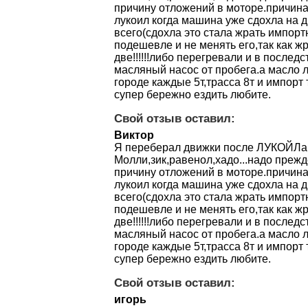
причину отложений в моторе.причина
лукоил когда машина уже сдохла на д
всего(сдохла это стала жрать импорт
подешевле и не менять его,так как жр
две!!!!!!либо перегревали и в послед
масляный насос от пробега.а масло л
городе каждые 5т,трасса 8т и импорт 
супер бережно ездить любите.
Свой отзыв оставил:
Виктор
Я переберал движки после ЛУКОЙЛа
Молли,зик,равенол,хадо...надо прежд
причину отложений в моторе.причина
лукоил когда машина уже сдохла на д
всего(сдохла это стала жрать импорт
подешевле и не менять его,так как жр
две!!!!!!либо перегревали и в послед
масляный насос от пробега.а масло л
городе каждые 5т,трасса 8т и импорт 
супер бережно ездить любите.
Свой отзыв оставил:
игорь