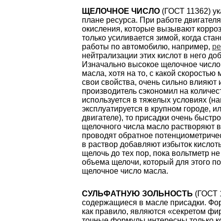
ЩЕЛОЧНОЕ ЧИСЛО
(ГОСТ 11362) у
плане ресурса. При работе двигател
окисления, которые вызывают корроз
только усиливается зимой, когда ста
работы по автомобилю, например,
ре
нейтрализации этих кислот в него д
Изначально высокое щелочное число
масла, хотя на то, с какой скоростью 
свои свойства, очень сильно влияют 
производитель сэкономил на количес
используется в тяжелых условиях (н
эксплуатируется в крупном городе, и
двигателе), то присадки очень быстр
щелочного числа масло растворяют 
проводят обратное потенциометрическ
в раствор добавляют избыток кислоты
щелочь до тех пор, пока вольтметр н
объема щелочи, который для этого п
щелочное число масла.
СУЛЬФАТНУЮ ЗОЛЬНОСТЬ
(ГОСТ 
содержащиеся в масле присадки. Фор
как правило, являются «секретом фи
точные формулы интересны только к