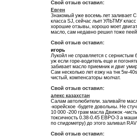
Свой отзыв оставил:
Евген
Знакомый уже восемь лет заливает C
класса SJ, сейчас льет УЛЬТМУ класс
хорошие отзывы, хорошо моет двигат
масло, сам недавно решил тоже пеейт
Свой отзыв оставил:
игорь
Лукойл не справляется с сернистым б
уж если горе-водитель еще и погонять
забивает масло приемник и двиг умир
Сам несколько лет езжу на тнк 5w-40s
чистый, компенсаторы молчат.
Свой отзыв оставил:
алекс казахстан
Салам автолюбители. заливайте мас
-корейское -будете довольны. Не стучи
10 000 -200 грам масла Движок -чисты
токсичность 0.38-0.45 ЕВРО-3 а маши
по спидометру) до этого заливал RA
Свой отзыв оставил: