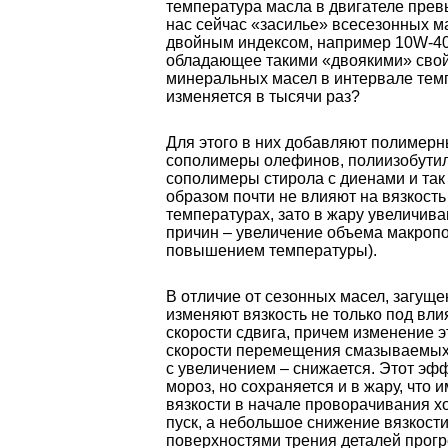
температура масла в двигателе прев
нас сейчас «засилье» всесезонных м
двойным индексом, например 10W-40.
обладающее такими «двоякими» свой
минеральных масел в интервале темп
изменяется в тысячи раз?
Для этого в них добавляют полимерн
сополимеры олефинов, полиизобути
сополимеры стирола с диенами и так
образом почти не влияют на вязкость
температурах, зато в жару увеличива
причин – увеличение объема макроп
повышением температуры).
В отличие от сезонных масел, загущ
изменяют вязкость не только под вли
скорости сдвига, причем изменение 
скорости перемещения смазываемых д
с увеличением – снижается. Этот эф
мороз, но сохраняется и в жару, что 
вязкости в начале проворачивания х
пуск, а небольшое снижение вязкост
поверхностями трения деталей прогр