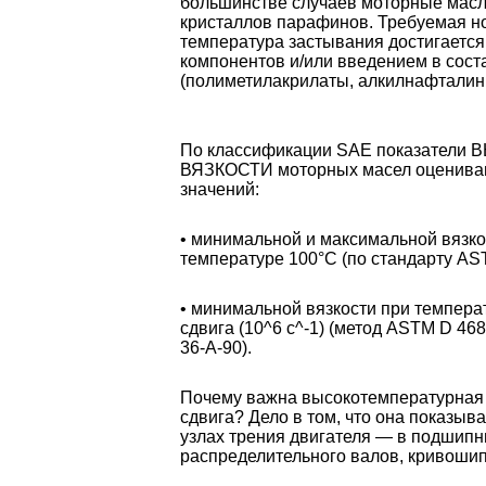
большинстве случаев моторные масл
кристаллов парафинов. Требуемая н
температура застывания достигаетс
компонентов и/или введением в сост
(полиметилакрилаты, алкилнафталины 
По классификации SAE показате
ВЯЗКОСТИ моторных масел оцениваю
значений:
• минимальной и максимальной вязко
температуре 100°С (по стандарту AS
• минимальной вязкости при темпера
сдвига (10^6 с^-1) (метод ASTM D 468
36-А-90).
Почему важна высокотемпературная 
сдвига? Дело в том, что она показыв
узлах трения двигателя — в подшипн
распределительного валов, кривошип