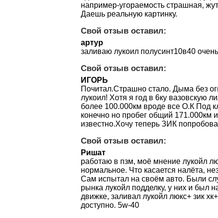
например-угораемость страшная, жут
Даешь реальную картинку.
Свой отзыв оставил:
артур
заливаю лукоил полусинт10в40 очень
Свой отзыв оставил:
ИГОРЬ
Почитал.Страшно стало. Дыма без ог
лукоил! Хотя я год в 6ку вазовскую л
более 100.000км вроде все О.К Под 
конечно но пробег общий 171.000км 
известно.Хочу теперь ЗИК попробова
Свой отзыв оставил:
Ришат
работаю в пзм, моё мнение лукойл л
нормальное. Что касается налёта, н
Сам испытал на своём авто. Были слу
рынка лукойл подделку, у них и был 
движке, заливал лукойл люкс+ зик хк
доступно. 5w-40