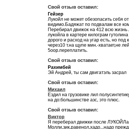
Свой отзыв оставил:
Гейзер
Лукойл не может обезопасить себя от
видимо.Бадяжат по подвалам все ком
Перебирал движок на 412 всю жизнь 
лукойла в картере килограм гутолина 
дорого и расход на угар есть, но под
через10 т.на щупе мин.-хватает,не лей
5оор.переплатить.
Свой отзыв оставил:
Рахимбей
Эй Андрей, ты сам двигатэль засрал
Свой отзыв оставил:
Михаил
Ездил на грузовике лил полусинтетик
на до:большинстве азс, это плюс.
Свой отзыв оставил:
Виктор
Я переберал движки после ЛУКОЙЛа
Молли,зик,равенол,хадо...надо прежд