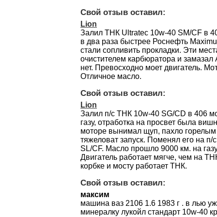
Свой отзыв оставил:
Lion
Залил ТНК Ultratec 10w-40 SM/CF в 4
в два раза быстрее Роснефть Maximu
стали сопливить прокладки. Эти мес
очистителем карбюратора и замазал
нет. Превосходно моет двигатель. Мо
Отличное масло.
Свой отзыв оставил:
Lion
Залил п/с ТНК 10w-40 SG/CD в 406 м
газу, отработка на просвет была вишн
моторе вынимал щуп, пахло горелым
тяжеловат запуск. Поменял его на п
SL/CF. Масло прошло 9000 км. на газ
Двигатель работает мягче, чем на ТН
корбке и мосту работает ТНК.
Свой отзыв оставил:
максим
машина ваз 2106 1.6 1983 г . в лью у
минералку лукойл стандарт 10w-40 кр