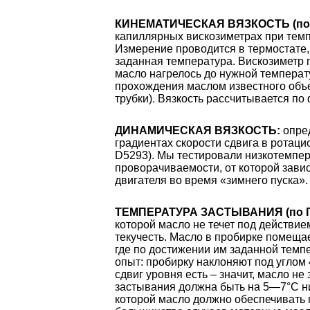
КИНЕМАТИЧЕСКАЯ ВЯЗКОСТЬ (по 
капиллярных вискозиметрах при темп
Измерение проводится в термостате,
заданная температура. Вискозиметр п
масло нагрелось до нужной температ
прохождения маслом известного объе
трубки). Вязкость рассчитывается по
ДИНАМИЧЕСКАЯ ВЯЗКОСТЬ:
опре
градиентах скорости сдвига в ротац
D5293). Мы тестировали низкотемпер
проворачиваемости, от которой зави
двигателя во время «зимнего пуска».
ТЕМПЕРАТУРА ЗАСТЫВАНИЯ (по Г
которой масло не течет под действием
текучесть. Масло в пробирке помещае
где по достижении им заданной тем
опыт: пробирку наклоняют под углом 
сдвиг уровня есть – значит, масло не
застывания должна быть на 5—7°С н
которой масло должно обеспечивать 