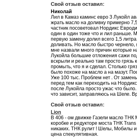
Свой отзыв оставил:
Николай
Лил в Камаз каминс евро 3 Лукойл ав
жрать масло на доливку примерно 7,5
частник посоветовал Нордикс Евроди
один в один тоже что и лил раньше. 
первую замену долил всего 1,5 литр
доливать. Но масло быстро чернело, 
мне назвали много причин которые на
Лукойла большие отложения сажи по
вскрыли и реально там просто грязь 
промыть, что я и сделал. Столько гря
было похоже на масло а на мазут. Пос
Уже 100 тыс. Проблем нет . От замен
перед тем как переходить на Нордикс
после Лукойла просто ужас что было.
что зависит, заправляюсь на Шеле. В
Свой отзыв оставил:
Lion
В 406 - ом движке Газели масло ТНК 
коробке и редукторе моста ТНК Trans
никаких. ТНК рулит ! Шелы, Мобилы и
цена спекулятивная.