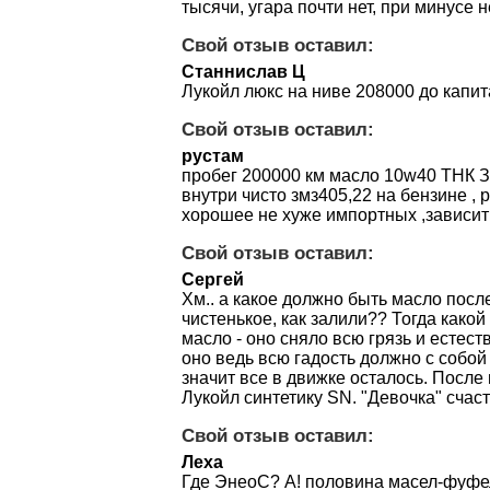
тысячи, угара почти нет, при минусе н
Свой отзыв оставил:
Станнислав Ц
Лукойл люкс на ниве 208000 до капитал
Свой отзыв оставил:
рустам
пробег 200000 км масло 10w40 ТНК З
внутри чисто змз405,22 на бензине , 
хорошее не хуже импортных ,зависит
Свой отзыв оставил:
Сергей
Хм.. а какое должно быть масло посл
чистенькое, как залили?? Тогда какой
масло - оно сняло всю грязь и естес
оно ведь всю гадость должно с собой 
значит все в движке осталось. После
Лукойл синтетику SN. "Девочка" счаст
Свой отзыв оставил:
Леха
Где ЭнеоС? А! половина масел-фуфе