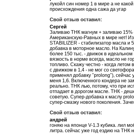
лукойл син номер 1 в мире а не како
происхождения одна сажа да угар
Свой отзыв оставил:
Сергей
Заливаю ТНК магнум + заливаю 15% о
Американскую-Равных в мире нет! Из 
STABILIZER - стабилизатор масла и
добавка в моторное масло. На Калин
более 150 тыс. - движок в идеальном 
вязкость в норме всегда, масло не го
топливо. Скажу честно - когда летом
с движком в 1,4 - не мог со светофора
применял добавку "prolong"), сейчас 
меня 1,6. Включенного кондера не з
реально. ТНК лью, потому, что при ис
отпадает в дорогом масле. ТНК - деше
советую. Супер-добавка к маслу prolo
супер-смазку нового поколения. Зач
Свой отзыв оставил:
андрей
гоняю на японце V-1.3 кубика. лил мо
литра. сейчас уже год ездию на ТНК 