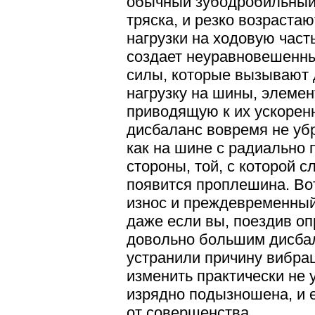
обычный зубодробильный 
тряска, и резко возраста
нагрузки на ходовую част
создает неуравновешенн
силы, которые вызывают
нагрузку на шины, элемен
приводящую к их ускорен
дисбаланс вовремя не убр
как на шине с радиально
стороны, той, с которой с
появится проплешина. Во
износ и преждевременный 
даже если вы, поездив о
довольно большим дисбал
устранили причину вибра
изменить практически не 
изрядно подызношена, и 
от совершенства.