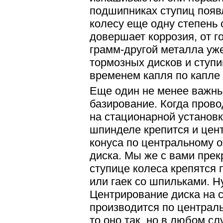
подшипниках ступиц появ
колесу еще одну степень
довершает коррозия, от г
грамм-другой металла уж
тормозных дисков и ступиц
временем капля по капле 
Еще один не менее важн
базирование. Когда пров
на стационарной установк
шпинделе крепится и цен
конуса по центральному 
диска. Мы же с вами прекр
ступице колеса крепятся
или гаек со шпильками. Ну
Центрирование диска на с
производится по централь
то оно так, но в любом сл