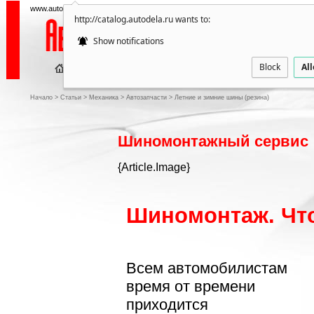
www.autodela.ru — все об автозапчастях и дополнительных аксессуарах
http://catalog.autodela.ru wants to:
Show notifications
Block
Al
ПУБ
Начало
>
Статьи
>
Механика
>
Автозапчасти
>
Летние и зимние шины (резина)
Шиномонтажный сервис
{Article.Image}
Шиномонтаж. Чт
Всем автомобилистам
время от времени
приходится