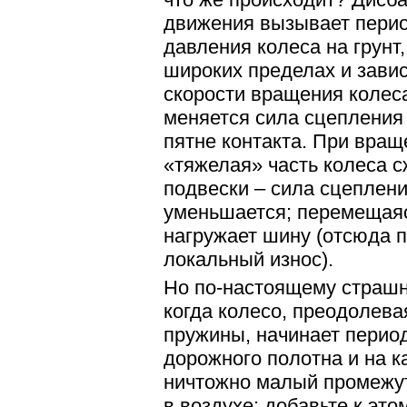
движения вызывает пери
давления колеса на грунт,
широких пределах и завис
скорости вращения колеса
меняется сила сцепления
пятне контакта. При вращ
«тяжелая» часть колеса 
подвески – сила сцеплени
уменьшается; перемещая
нагружает шину (отсюда
локальный износ).
Но по-настоящему страшно
когда колесо, преодолева
пружины, начинает перио
дорожного полотна и на ка
ничтожно малый промежут
в воздухе; добавьте к эт