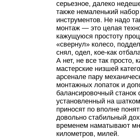
серьезное, далеко недеш
также немаленький набор
инструментов. Не надо та
монтаж — это целая техно
кажущуюся простоту проц
«свернул» колесо, поддел
снял, одел, кое-как отба
А нет, не все так просто, 
мастерские низшей катего
арсенале пару механичес
монтажных лопаток и доп
балансировочный станок 
установленный на шатком
приносят по вполне поня
довольно стабильный дох
временем наматывают мно
километров, милей.